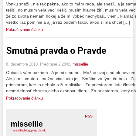
Vonku sneží.. nie tak pekne, ako to mám rada, ale sneží.. a ja sam
tešiť.. no musím veľa vecí riešiť, musím hlavne žiť.. musím veľa veci 
že zo života nemám hokej a že mi vôbec nechýbaš.. viem.. klamať s
všetko raz pominie a aj ja raz budem takou akou si ma chcel […]
Pokračovanie článku
Smutná pravda o Pravde
8. decembra 2010, Prečítané 2 284x,
missellie
Občas k vám nazriem.. A je mi smutno.. Možno svoj smútok neviem
Ale je mi smutno.. možno viac, ako jej.. Smútim za tým, čo bolo.. 
priestorom, kde to nebolo o žurnalistike.. Za priestorom, kde člove
nesmrteľnosť chrusta,alebo ozonovu dieru.. Za priestorom, ktorý n
Pokračovanie článku
RSS
missellie
missellie.blog.pravda.sk