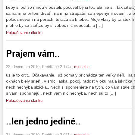
keby si bol so mnou v posteli, počúval by si to.. ale nie si.. tak číta
sa na mňa pritom dívať.. na mňa strapatú, so zlepenými očami.. a 
poloúsmevom na perách, túliacu sa k tebe.. Moje vlasy by ťa šteklili n
mohlo by sa stať,že by si vôbec nič nepočul.. a […]
Pokračovanie článku
Prajem vám..
22. decembra 2010, Prečítané 2 174x,
missellie
už je to cítiť.. Očakávanie.. už pomaly prichádza ten veľký deň.. na
oknách biely srieň.. v srdci láska, pokoj, radosť v oku malá iskrička
nech nechýba slzička.. Nech si spomeniete na tých, čo vám stále ch
s vami spomínajú.. nech vám nič nechýba, nech sú to […]
Pokračovanie článku
..len jedno jediné..
21. decembra 2010, Prečítané 2 071x,
missellie