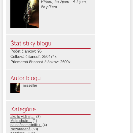
Píšem, čo žijem.. A žijem,
čo píšem..
Štatistiky blogu
Počet článkov: 96
Celková čítanosť: 250474x
Priemerná čítanosť článkov: 2609x
Autor blogu
missellie
Kategórie
ako to vidím ja..
(8)
Moje chute…
(1)
na nočnom stolíku..
(4)
Nezaradené
(68)