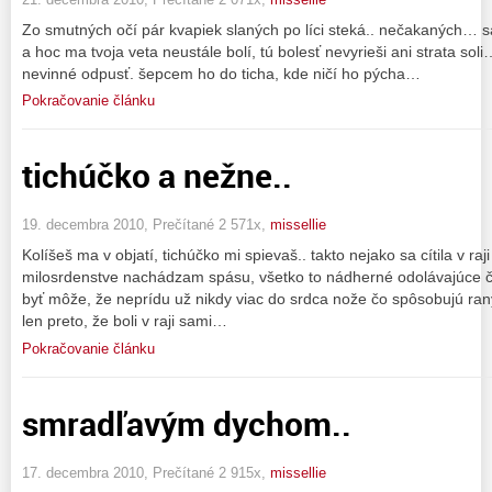
Zo smutných očí pár kvapiek slaných po líci steká.. nečakaných…
a hoc ma tvoja veta neustále bolí, tú bolesť nevyrieši ani strata sol
nevinné odpusť. šepcem ho do ticha, kde ničí ho pýcha…
Pokračovanie článku
tichúčko a nežne..
19. decembra 2010, Prečítané 2 571x,
missellie
Kolíšeš ma v objatí, tichúčko mi spievaš.. takto nejako sa cítila v r
milosrdenstve nachádzam spásu, všetko to nádherné odolávajúce čas
byť môže, že neprídu už nikdy viac do srdca nože čo spôsobujú ran
len preto, že boli v raji sami…
Pokračovanie článku
smradľavým dychom..
17. decembra 2010, Prečítané 2 915x,
missellie