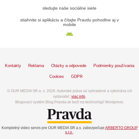
sledujte naše sociálne siete
stiahnite si aplikáciu a čítajte Pravdu pohodlne aj v
mobile
Kontakty
Reklama
Otázky a odpovede
Podmienky používania
Cookies
GDPR
© OUR MEDIA SR a. s. 2026. Autorské práva sú vyhradené a vykonáva ich
vydavateľ,
viac info
.
Blogovací systém Blog.Pravda.sk beží na technológií Wordpress.
Kompletný video servis pre OUR MEDIA SR a.s. zabezpečuje
ARBERTO GROUP
s.r.o.
.