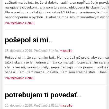
začínaš ma bolieť.. to, že si ďaleko.. začína sa napĺňať, čo je prav
najlepšie s človekom.. a ja som tu sama.. obklopená tisíckami ľudí
Kto a prečo ma na takýto trest odsúdil? Odrazu nevnímam, len tmu 
nepochopením a pýchou.. Diabol na mňa svojím smradľavým dycho
Pokračovanie článku
pošepol si mi..
15. decembra 2010, Prečítané 2 142x,
missellie
Pošepol si mi, že sa nemám báť.. No neurobil nič preto, aby som sa 
ťažká skala a je len jednou z mála čo ma ťaží.. bojovať s tým sa s
sily.. a ver mi, neexistujú víly.. neprichádzajú mi na pomoc.. vonku
ospalá.. Tam.. tam niekde.. ďaleko.. Tam som šťastná stála.. Dnes 
Pokračovanie článku
potrebujem ti povedať..
10. decembra 2010, Prečítané 2 026x,
missellie