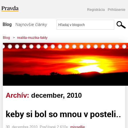
Registrácia
Prihlásenie
Blog
Najnovšie články
Najčítanejšie články
Blog
>
realita-muzika-fakty
Najkomentovanejšie články
Zoznam blogov
Komerčné blogy
Archív:
december, 2010
keby si bol so mnou v posteli..
30. decembra 2010, Prečítané 2 610x,
missellie