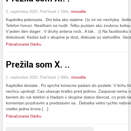
2. septembra 2020, Prečítané 2 194x,
missellie
Kapitolka jedenasta.. Dni letia ako sialene. Uz mi nic nechyba. Jed
Telefon horuci. Nestiham sa nudit. Telku pustam ako zvukovu kulisu
V jeden den slager.. V druhy antena rock.. A tak.. :)) Na facebooku
diskutovat. Kedze ludi v skupine je dost, diskusie su siahodlhe. Vacs
Pokračovanie článku
Prežila som X. ..
1. septembra 2020, Prečítané 2 489x,
missellie
Kapitolka desiata.. Po sprche konecne padam do postele. V tichu h
nechcu upokojit. Cas ukazuje kratko pred jednou. Zaspavat nema z
beriem do ruk telefon a hladam v skupine status dievcat, co prisli 
komentari pozdravim a predstavim sa.. Debatka velmi rychlo nabral
vsetko jedna krvna […]
Pokračovanie článku