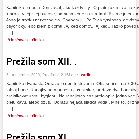
Kapitolka trinasta Den zacal, ako kazdy iny.. O piatej uz mi vonia ka
ktora je v tej istej budove, no nesmieme sa stretnut. Pijeme ju cez
Jana je trosku nervoznejsia. Chapem ju. Po 5tich tyzdnoch ide dom
psychicky, lebo idem z domu.. Aj ked domov.. Aj ked.. Tazko povedat.
[…]
Pokračovanie článku
Prežila som XII. .
3. septembra 2020, Prečítané 2 161x,
missellie
Kapitolka dvanasta Odrazu je den testovania. Ohlaseni su na 9:30
tak aj bude. Ranajky nam prinesu o cosi skor, pretoze dve hodinky 
praktikovat ustnu hygienu. Na ranajkach nas prekvapila jedna vec. V
bielu kavu, alebo dzus.. Odrazu nejaka sladka voda.. Mne to, prizn
[…]
Pokračovanie článku
Prežila som XI. .