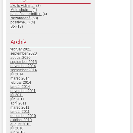
ako to vidím ja..
(8)
Moje chute…
(1)
na nočnom stolíku..
(4)
Nezaradené
(68)
pozitívne.. :)
(4)
Stk
(13)
Archív
február 2021
september 2020
august 2020
september 2015
november 2014
september 2014
júl 2014
marec 2014
február 2014
január 2014
november 2011
júl 2011
jún 2011
apríl 2011
marec 2011
január 2011
december 2010
október 2010
august 2010
júl 2010
jún 2010