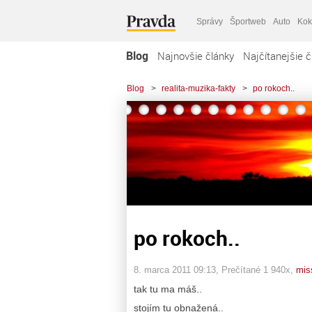
Správy
Športweb
Auto
Kok
Blog
Najnovšie články
Najčítanejšie č
Blog
>
realita-muzika-fakty
>
po rokoch..
po rokoch..
8. marca 2011 09:13
, Prečítané 1 940x,
miss
tak tu ma máš..
stojím tu obnažená..