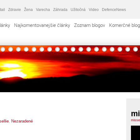
tail
Zdravie
Žena
Varecha
Záhrada
Užitočná
Video
DefenceNews
lánky
Najkomentovanejšie články
Zoznam blogov
Komerčné blog
mi
missel
ellie
,
Nezaradené