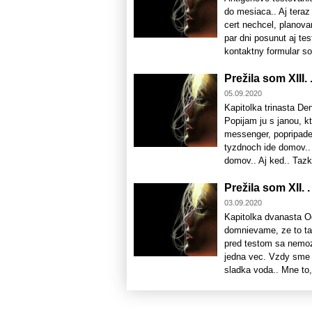
do mesiaca.. Aj teraz
cert nechcel, planova
par dni posunut aj te
kontaktny formular so
Prežila som XIII. .
05.09.2020
Kapitolka trinasta De
Popijam ju s janou, k
messenger, popripade 
tyzdnoch ide domov..
domov.. Aj ked.. Tazko
Prežila som XII. .
03.09.2020
Kapitolka dvanasta O
domnievame, ze to ta
pred testom sa nemoze
jedna vec. Vzdy sme m
sladka voda.. Mne to,