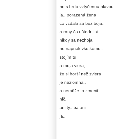
no s hrdo vztýčenou hlavou..
ja.. porazená žena
čo vzdala sa bez boja..
a rany čo uštedril si
nikdy sa nezhoja
no napriek všetkému..
stojím tu
a moja viera,
že si horší než zviera
je nezlomná..
a nemôže to zmeniť
nič..
ani ty.. ba ani
ja..