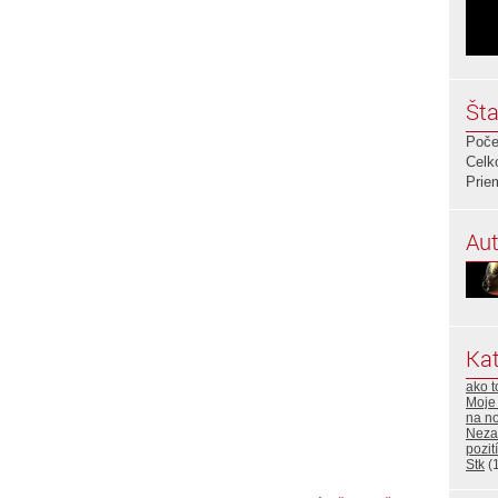
Šta
Poče
Celk
Prie
Aut
Kat
ako t
Moje
na no
Neza
pozití
Stk
(