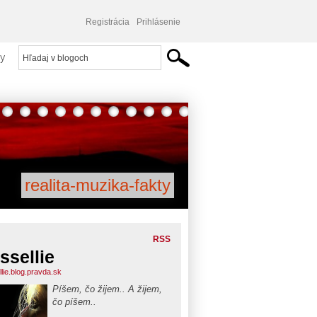
Registrácia
Prihlásenie
y
realita-muzika-fakty
RSS
ssellie
lie.blog.pravda.sk
Píšem, čo žijem.. A žijem,
čo píšem..