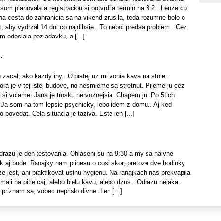
 som planovala a registraciou si potvrdila termin na 3.2.. Lenze co
na cesta do zahranicia sa na vikend zrusila, teda rozumne bolo o
st, aby vydrzal 14 dni co najdlhsie.. To nebol predsa problem.. Cez
m odoslala poziadavku, a [...]
.
n zacal, ako kazdy iny.. O piatej uz mi vonia kava na stole.
tora je v tej istej budove, no nesmieme sa stretnut. Pijeme ju cez
si volame. Jana je trosku nervoznejsia. Chapem ju. Po 5tich
 Ja som na tom lepsie psychicky, lebo idem z domu.. Aj ked
 povedat. Cela situacia je taziva. Este len [...]
drazu je den testovania. Ohlaseni su na 9:30 a my sa naivne
k aj bude. Ranajky nam prinesu o cosi skor, pretoze dve hodinky
 jest, ani praktikovat ustnu hygienu. Na ranajkach nas prekvapila
ali na pitie caj, alebo bielu kavu, alebo dzus.. Odrazu nejaka
 priznam sa, vobec neprislo divne. Len [...]