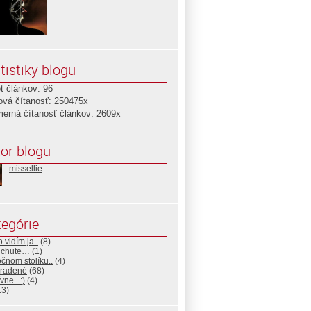
tistiky blogu
t článkov: 96
ová čítanosť: 250475x
merná čítanosť článkov: 2609x
or blogu
missellie
egórie
o vidím ja..
(8)
 chute…
(1)
čnom stolíku..
(4)
radené
(68)
vne.. :)
(4)
13)