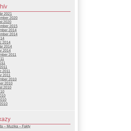
hív
uár 2021
ember 2020
st 2020
ember 2015
mber 2014
ember 2014
014
c 2014
uár 2014
ár 2014
mber 2011
011
2011
 2011
c 2011
ár 2011
mber 2010
ber 2010
st 2010
010
2010
2010
 2010
kazy
ta – Muzika – Fakty