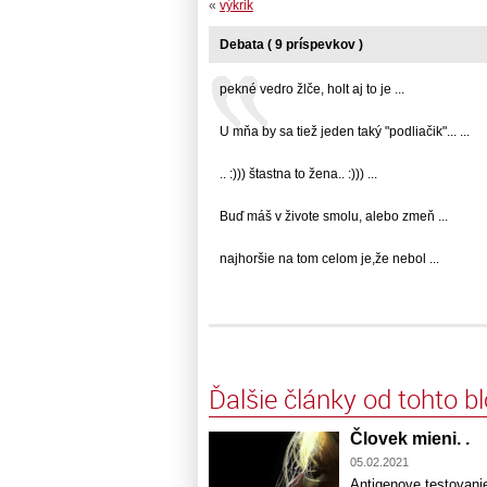
«
výkrik
Debata ( 9 príspevkov )
pekné vedro žlče, holt aj to je ...
U mňa by sa tiež jeden taký "podliačik"... ...
.. :))) štastna to žena.. :))) ...
Buď máš v živote smolu, alebo zmeň ...
najhoršie na tom celom je,že nebol ...
Ďalšie články od tohto b
Človek mieni. .
05.02.2021
Antigenove testovani