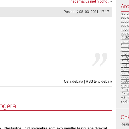
nedeľná: už niet ničoho..
»
Arc
Posledný 08. 03. 2011, 17:17
febr
sept
augu
sept
nove
sept
júl 2
mare
febr
janu
nove
júl 2
jún 
apríl
mare
janu
dece
Celá debata
|
RSS tejto debaty
októ
augu
júl 2
jún 
máj 
apríl
logera
Od
Reali
e.. Nestastne.. Od novembra som ako pendler testovana dvakrat