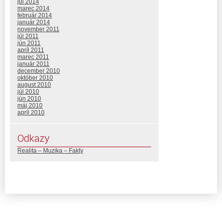
júl 2014
marec 2014
február 2014
január 2014
november 2011
júl 2011
jún 2011
apríl 2011
marec 2011
január 2011
december 2010
október 2010
august 2010
júl 2010
jún 2010
máj 2010
apríl 2010
Odkazy
Realita – Muzika – Fakty