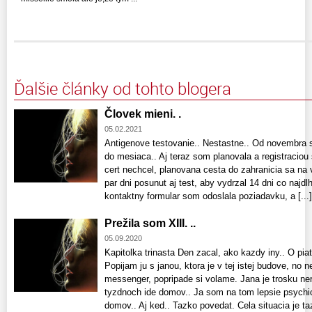
Ďalšie články od tohto blogera
Človek mieni. .
05.02.2021
Antigenove testovanie.. Nestastne.. Od novembra 
do mesiaca.. Aj teraz som planovala a registraciou 
cert nechcel, planovana cesta do zahranicia sa na 
par dni posunut aj test, aby vydrzal 14 dni co najd
kontaktny formular som odoslala poziadavku, a [...]
Prežila som XIII. ..
05.09.2020
Kapitolka trinasta Den zacal, ako kazdy iny.. O pia
Popijam ju s janou, ktora je v tej istej budove, no
messenger, popripade si volame. Jana je trosku ne
tyzdnoch ide domov.. Ja som na tom lepsie psychic
domov.. Aj ked.. Tazko povedat. Cela situacia je tazi