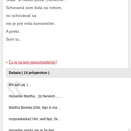
Schovaná som bola za rohom,
no schovávať sa
nie je pre mňa konvenčné..
A preto..
Som tu..
«
Čo je na tom nepochopiteľné?
Debata ( 14 príspevkov )
Kiti ach jaj :) ...
missellie Martha.. :))) Neviem..... ...
Martha Bielska Ellie, fajn si ma ...
rozpravkarka2 Hm, veď fajn, že ...
missellie smola ale je,že tým ...