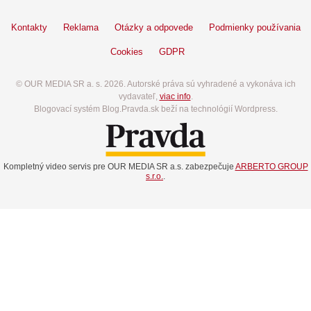
Kontakty
Reklama
Otázky a odpovede
Podmienky používania
Cookies
GDPR
© OUR MEDIA SR a. s. 2026. Autorské práva sú vyhradené a vykonáva ich
vydavateľ,
viac info
.
Blogovací systém Blog.Pravda.sk beží na technológií Wordpress.
Kompletný video servis pre OUR MEDIA SR a.s. zabezpečuje
ARBERTO GROUP
s.r.o.
.