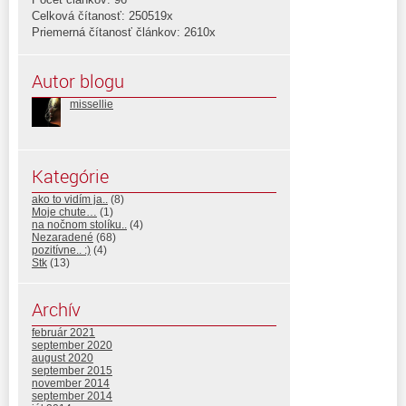
Celková čítanosť: 250519x
Priemerná čítanosť článkov: 2610x
Autor blogu
missellie
Kategórie
ako to vidím ja..
(8)
Moje chute…
(1)
na nočnom stolíku..
(4)
Nezaradené
(68)
pozitívne.. :)
(4)
Stk
(13)
Archív
február 2021
september 2020
august 2020
september 2015
november 2014
september 2014