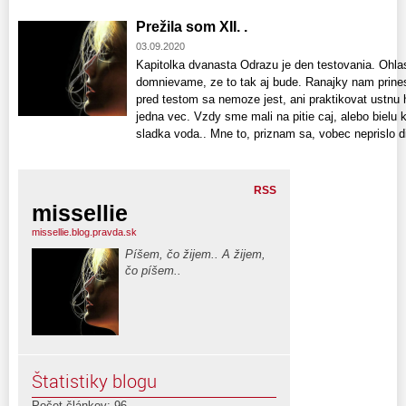
Prežila som XII. .
03.09.2020
Kapitolka dvanasta Odrazu je den testovania. Ohla
domnievame, ze to tak aj bude. Ranajky nam prines
pred testom sa nemoze jest, ani praktikovat ustnu 
jedna vec. Vzdy sme mali na pitie caj, alebo bielu
sladka voda.. Mne to, priznam sa, vobec neprislo di
RSS
missellie
missellie.blog.pravda.sk
Píšem, čo žijem.. A žijem,
čo píšem..
Štatistiky blogu
Počet článkov: 96