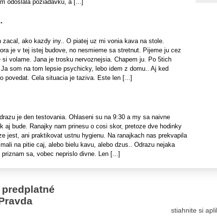
m odoslala poziadavku, a [...]
.
n zacal, ako kazdy iny.. O piatej uz mi vonia kava na stole.
tora je v tej istej budove, no nesmieme sa stretnut. Pijeme ju cez
si volame. Jana je trosku nervoznejsia. Chapem ju. Po 5tich
 Ja som na tom lepsie psychicky, lebo idem z domu.. Aj ked
 povedat. Cela situacia je taziva. Este len [...]
drazu je den testovania. Ohlaseni su na 9:30 a my sa naivne
k aj bude. Ranajky nam prinesu o cosi skor, pretoze dve hodinky
 jest, ani praktikovat ustnu hygienu. Na ranajkach nas prekvapila
ali na pitie caj, alebo bielu kavu, alebo dzus.. Odrazu nejaka
 priznam sa, vobec neprislo divne. Len [...]
 predplatné
Pravda
stiahnite si ap