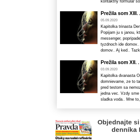
kontaktny formular so
Prežila som XIII. .
05.09.2020
Kapitolka trinasta De
Popijam ju s janou, k
messenger, popripade 
tyzdnoch ide domov..
domov.. Aj ked.. Tazko
Prežila som XII. .
03.09.2020
Kapitolka dvanasta O
domnievame, ze to ta
pred testom sa nemoze
jedna vec. Vzdy sme m
sladka voda.. Mne to,
Objednajte si
denníka 