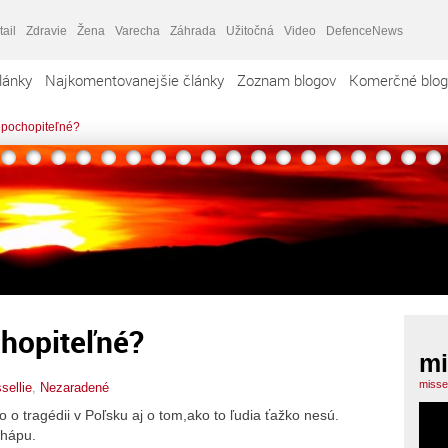
tail
Zdravie
Žena
Varecha
Záhrada
Užitočná
Video
DefenceNews
lánky
Najkomentovanejšie články
Zoznam blogov
Komerčné blog
epochopiteľné?
chopiteľné?
mi
missel
sellie
,
Nezaradené
 o tragédii v Poľsku aj o tom,ako to ľudia ťažko nesú.
chápu.