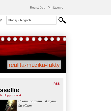
Registrácia
Prihlásenie
y
realita-muzika-fakty
RSS
ssellie
lie.blog.pravda.sk
Píšem, čo žijem.. A žijem,
čo píšem..