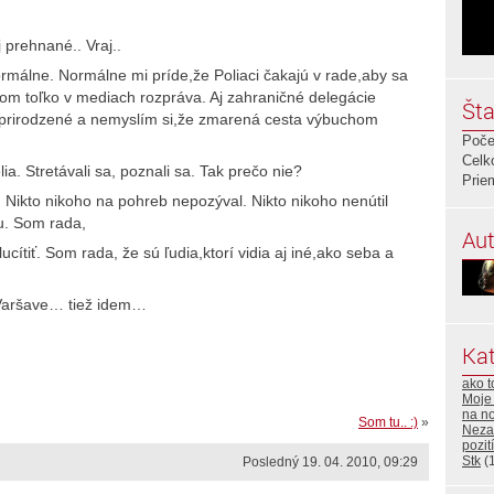
j prehnané.. Vraj..
rmálne. Normálne mi príde,že Poliaci čakajú v rade,aby sa
 tom toľko v mediach rozpráva. Aj zahraničné delegácie
Šta
 prirodzené a nemyslím si,že zmarená cesta výbuchom
Poče
Celk
ia. Stretávali sa, poznali sa. Tak prečo nie?
Prie
. Nikto nikoho na pohreb nepozýval. Nikto nikoho nenútil
u. Som rada,
Aut
ucítiť. Som rada, že sú ľudia,ktorí vidia aj iné,ako seba a
 Varšave… tiež idem…
Kat
ako t
Moje
na no
Som tu.. :)
»
Neza
pozití
Stk
(
Posledný 19. 04. 2010, 09:29