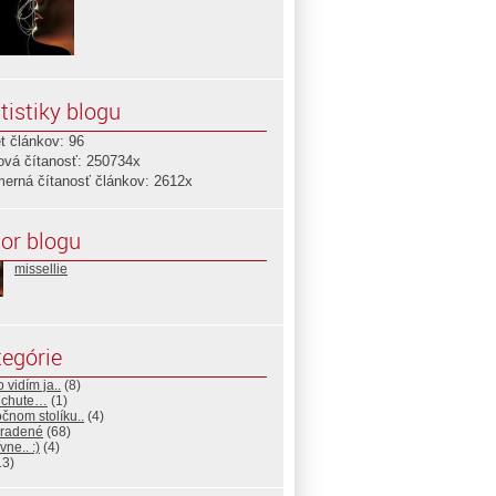
tistiky blogu
t článkov: 96
ová čítanosť: 250734x
merná čítanosť článkov: 2612x
or blogu
missellie
egórie
o vidím ja..
(8)
 chute…
(1)
čnom stolíku..
(4)
radené
(68)
vne.. :)
(4)
13)