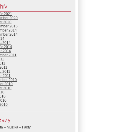
hív
uár 2021
ember 2020
st 2020
ember 2015
mber 2014
ember 2014
014
c 2014
uár 2014
ár 2014
mber 2011
011
2011
 2011
c 2011
ár 2011
mber 2010
ber 2010
st 2010
010
2010
2010
 2010
kazy
ta – Muzika – Fakty