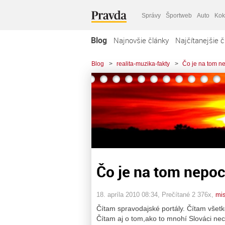
Správy
Športweb
Auto
Kok
Blog
Najnovšie články
Najčítanejšie č
Blog
>
realita-muzika-fakty
>
Čo je na tom n
Čo je na tom nepo
18. apríla 2010 08:34
, Prečítané 2 376x,
mis
Čítam spravodajské portály. Čítam všetko
Čítam aj o tom,ako to mnohí Slováci ne