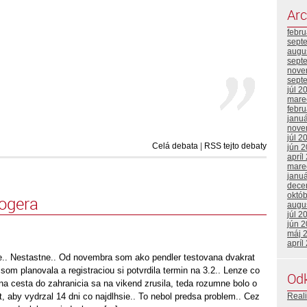
Arc
febr
sept
augu
sept
nove
sept
júl 2
mare
febr
janu
nove
júl 2
Celá debata
|
RSS tejto debaty
jún 
apríl
mare
janu
dece
októ
logera
augu
júl 2
jún 
máj 
apríl
e.. Nestastne.. Od novembra som ako pendler testovana dvakrat
 som planovala a registraciou si potvrdila termin na 3.2.. Lenze co
Od
na cesta do zahranicia sa na vikend zrusila, teda rozumne bolo o
st, aby vydrzal 14 dni co najdlhsie.. To nebol predsa problem.. Cez
Reali