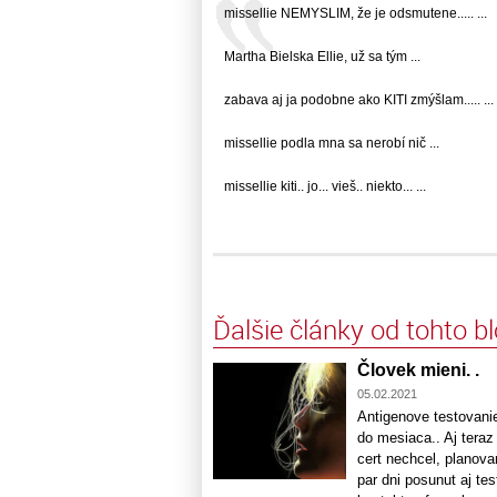
missellie NEMYSLIM, že je odsmutene..... ...
Martha Bielska Ellie, už sa tým ...
zabava aj ja podobne ako KITI zmýšlam..... ...
missellie podla mna sa nerobí nič ...
missellie kiti.. jo... vieš.. niekto... ...
Ďalšie články od tohto b
Človek mieni. .
05.02.2021
Antigenove testovani
do mesiaca.. Aj teraz
cert nechcel, planova
par dni posunut aj te