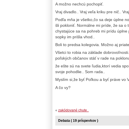
A možno nechcú pochopiť.
Vraj divadlo.. Vraj veľa kriku pre nič.. Vra
Podľa mňa je všetko,čo sa deje úplne no
šli pokloniť. Normálne mi príde, že sa o
chystajúce sa na pohreb mi prídu úplne
sopky im prišla vhod..
Boli to predsa kolegovia. Možno aj priatel
Všetci to robia na základe dobrovoľnosti
poľských občanov stáť v rade na poklon
že ešte sú na svete ľudia,ktorí vedia spol
svoje pohodlie.. Som rada..
Myslím si,že byť Poľkou a byť práve vo
A čo vy?
«
zakódované chute..
Debata ( 19 príspevkov )